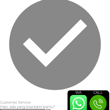
WA
CALL
Customer Service
Halo, ada yang bisa kami bantu?