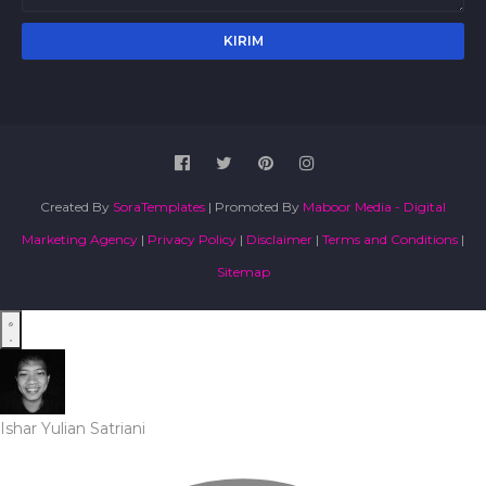
Created By
SoraTemplates
| Promoted By
Maboor Media - Digital
Marketing Agency
|
Privacy Policy
|
Disclaimer
|
Terms and Conditions
|
Sitemap
Ishar Yulian Satriani