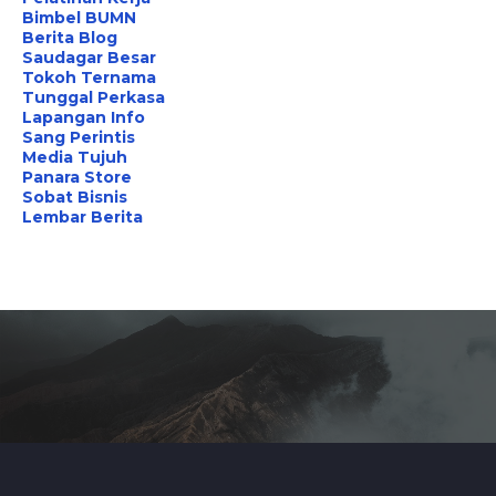
Bimbel BUMN
Berita Blog
Saudagar Besar
Tokoh Ternama
Tunggal Perkasa
Lapangan Info
Sang Perintis
Media Tujuh
Panara Store
Sobat Bisnis
Lembar Berita