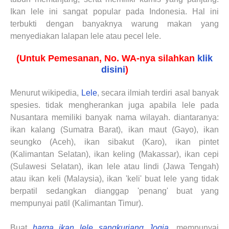
Ikan lele ini sangat popular pada Indonesia. Hal ini
terbukti dengan banyaknya warung makan yang
menyediakan lalapan lele atau pecel lele.
(Untuk Pemesanan, No. WA-nya silahkan
klik
disini
)
Menurut
wikipedia
,
Lele
, secara ilmiah terdiri asal banyak
spesies. tidak mengherankan juga apabila lele pada
Nusantara memiliki banyak nama wilayah. diantaranya:
ikan kalang (Sumatra Barat), ikan maut (Gayo), ikan
seungko (Aceh), ikan sibakut (Karo), ikan pintet
(Kalimantan Selatan), ikan keling (Makassar), ikan cepi
(Sulawesi Selatan), ikan lele atau lindi (Jawa Tengah)
atau ikan keli (Malaysia), ikan 'keli' buat lele yang tidak
berpatil sedangkan dianggap 'penang' buat yang
mempunyai patil (Kalimantan Timur).
Buat
harga ikan lele sangkuriang Jogja
, mempunyai