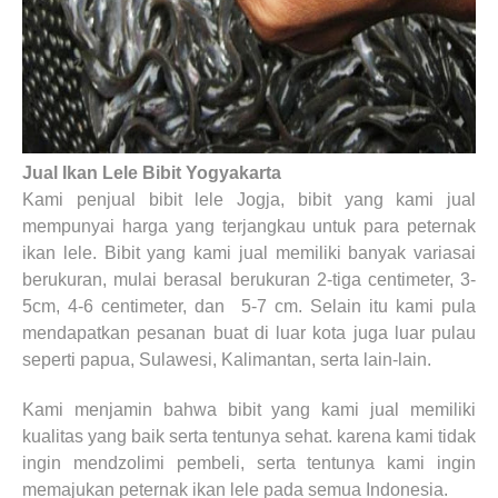
Jual Ikan Lele Bibit Yogyakarta
Kami penjual bibit lele Jogja, bibit yang kami jual
mempunyai harga yang terjangkau untuk para peternak
ikan lele. Bibit yang kami jual memiliki banyak variasai
berukuran, mulai berasal berukuran 2-tiga centimeter, 3-
5cm, 4-6 centimeter, dan
5-7 cm. Selain itu kami pula
mendapatkan pesanan buat di luar kota juga luar pulau
seperti papua, Sulawesi, Kalimantan, serta lain-lain.
Kami menjamin bahwa bibit yang kami jual memiliki
kualitas yang baik serta tentunya sehat. karena kami tidak
ingin mendzolimi pembeli, serta tentunya kami ingin
memajukan peternak ikan lele pada semua Indonesia.