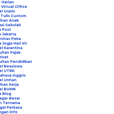
 Harian
Virtual Office
l Gratis
 Tulis Custom
ihan Anak
asi Sekolah
a Post
 Jakarta
nitas Peka
 Jogja Hari Ini
l Karantina
ltan Pajak
rivat
ltan Pendidikan
el Beasiswa
el UTBK
ahasa Inggris
el Unhan
ihan Kerja
el BUMN
a Blog
agar Besar
h Ternama
gal Perkasa
ngan Info