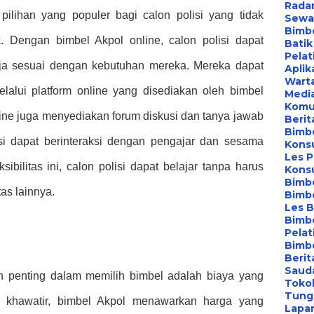
Radar
pilihan yang populer bagi calon polisi yang tidak
Sewa 
Bimbe
. Dengan bimbel Akpol online, calon polisi dapat
Batik
Pelat
aja sesuai dengan kebutuhan mereka. Mereka dapat
Aplik
Wart
alui platform online yang disediakan oleh bimbel
Media
Komu
nline juga menyediakan forum diskusi dan tanya jawab
Berita
Bimbe
isi dapat berinteraksi dengan pengajar dan sesama
Konsu
Les P
ibilitas ini, calon polisi dapat belajar tanpa harus
Konsu
Bimb
as lainnya.
Bimb
Les B
Bimb
Pelat
Bimb
Berit
Saud
an penting dalam memilih bimbel adalah biaya yang
Toko
Tung
n khawatir, bimbel Akpol menawarkan harga yang
Lapa