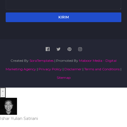
Created By
SoraTemplates
| Promoted By
Maboor Media - Digital
Marketing Agency
|
Privacy Policy
|
Disclaimer
|
Terms and Conditions
|
Sitemap
Ishar Yulian Satriani