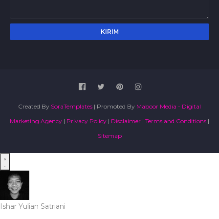
Created By
SoraTemplates
| Promoted By
Maboor Media - Digital
Marketing Agency
|
Privacy Policy
|
Disclaimer
|
Terms and Conditions
|
Sitemap
Ishar Yulian Satriani