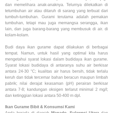
dan memelihara anak-anaknya. Telurnya dilekatkan di
tetumbuhan air atau ditaruh di sarang yang terbuat dari
tumbuh-tumbuhan. Gurami terutama adalah pemakan
tumbuhan, tetapi mau juga memangsa serangga, ikan
lain, dan juga barang-barang yang membusuk di air. di
kolam-kolam.
Budi daya ikan gurame dapat dilakukan di berbagai
tempat. Namun, untuk hasil yang optimal kita harus
mengetahui syarat lokasi dalam budidaya ikan gurame.
Syarat lokasi budidaya di antaranya suhu air berkisar
antara 24-30 °C; kualitas air harus bersih, tidak terlalu
keruh dan tidak tercemar bahan beracun maupun limbah
pabrik; nilai derajat keasaman (pH) perairan berkisar
antara 7-8; kandungan oksigen terlarut minimal 2 mg/l;
dan ketinggian lokasi antara 50-400 m dpl.
Ikan Gurame Bibit & Konsumsi Kami
Anda berada di daerah
Manado, Sulawesi Utara
dan