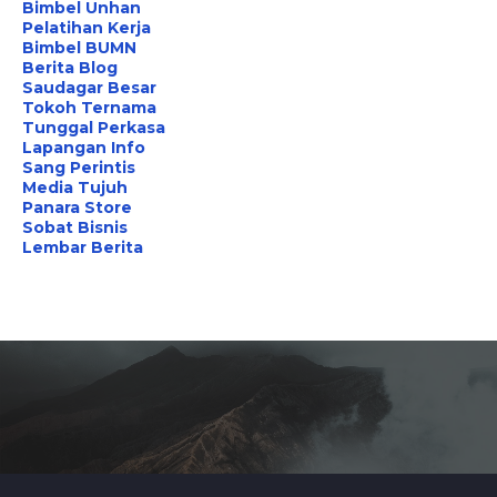
Bimbel Unhan
Pelatihan Kerja
Bimbel BUMN
Berita Blog
Saudagar Besar
Tokoh Ternama
Tunggal Perkasa
Lapangan Info
Sang Perintis
Media Tujuh
Panara Store
Sobat Bisnis
Lembar Berita