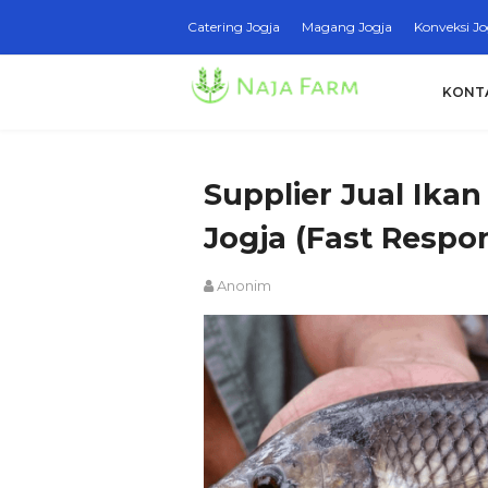
Catering Jogja
Magang Jogja
Konveksi Jo
KONT
Supplier Jual Ika
Jogja (Fast Respon
Anonim