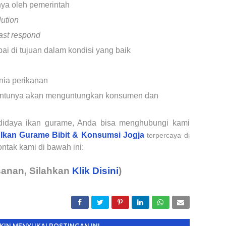
tnya oleh pemerintah
lution
fast respond
i di tujuan dalam kondisi yang baik
nia perikanan
 tentunya akan menguntungkan konsumen dan
didaya ikan gurame, Anda bisa menghubungi kami
l Ikan Gurame Bibit & Konsumsi Jogja
terpercaya
di
tak kami di bawah ini:
anan, Silahkan
Klik Disini
)
IN MENYUKAI POSTINGAN INI