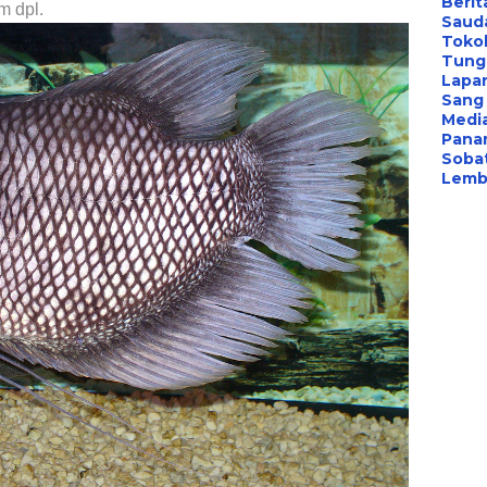
Berit
m dpl.
Saud
Toko
Tung
Lapa
Sang 
Medi
Panar
Sobat
Lemba