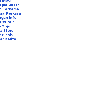
a Blog
agar Besar
h Ternama
gal Perkasa
ngan Info
Perintis
a Tujuh
a Store
 Bisnis
r Berita