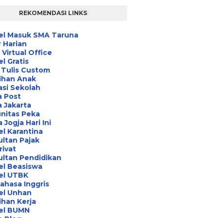
REKOMENDASI LINKS
el Masuk SMA Taruna
 Harian
Virtual Office
l Gratis
 Tulis Custom
ihan Anak
asi Sekolah
a Post
 Jakarta
nitas Peka
 Jogja Hari Ini
l Karantina
ltan Pajak
rivat
ltan Pendidikan
el Beasiswa
el UTBK
ahasa Inggris
el Unhan
ihan Kerja
el BUMN