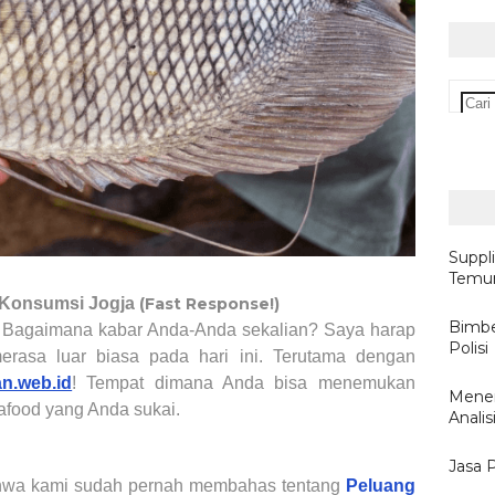
Suppl
Temur
& Konsumsi Jogja
(Fast Response!)
Bimbe
! Bagaimana kabar Anda-Anda sekalian? Saya harap
Polisi
merasa luar biasa pada hari ini. Terutama dengan
an.web.id
! Tempat dimana Anda bisa menemukan
Mener
eafood yang Anda sukai.
Anali
Jasa 
bahwa kami sudah pernah membahas tentang
Peluang