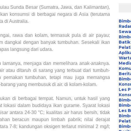
ulau Sunda Besar (Sumatra, Jawa, dan Kalimantan),
i ikan konsumsi di berbagai negara di Asia (terutama
Bimb
 di Australia.
Radar
Sewa 
ngai, rawa dan kolam, termasuk pula di air payau;
Bimbe
Batik
m dangkal dengan banyak tumbuhan. Sesekali ikan
Pelat
apas langsung dari udara.
Aplik
Wart
Media
tu lamanya, menjaga dan memelihara anak-anaknya.
Komu
ir atau ditaruh di sarang yang terbuat dari tumbuh-
Berita
ah pemakan tumbuhan, tetapi mau juga memangsa
Bimbe
Konsu
g-barang yang membusuk di air. di kolam-kolam.
Les P
Konsu
ukan di berbagai tempat. Namun, untuk hasil yang
Bimb
Bimb
at lokasi dalam budidaya ikan gurame. Syarat lokasi
Les B
sar antara 24-30 °C; kualitas air harus bersih, tidak
Bimb
bahan beracun maupun limbah pabrik; nilai derajat
Pelat
Bimb
ara 7-8; kandungan oksigen terlarut minimal 2 mg/l;