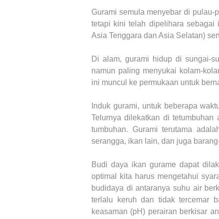
Gurami semula menyebar di pulau-p
tetapi kini telah dipelihara sebaga
Asia Tenggara dan Asia Selatan) serta
Di alam, gurami hidup di sungai-su
namun paling menyukai kolam-kola
ini muncul ke permukaan untuk bern
Induk gurami, untuk beberapa wak
Telurnya dilekatkan di tetumbuhan a
tumbuhan. Gurami terutama adal
serangga, ikan lain, dan juga baran
Budi daya ikan gurame dapat dilak
optimal kita harus mengetahui syar
budidaya di antaranya suhu air berki
terlalu keruh dan tidak tercemar 
keasaman (pH) perairan berkisar ant