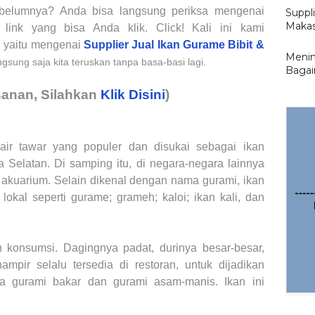
elumnya? Anda bisa langsung periksa mengenai
Suppl
Makas
ink yang bisa Anda klik. Click! Kali ini kami
, yaitu mengenai
Supplier Jual Ikan Gurame Bibit &
Menin
sung saja kita teruskan tanpa basa-basi lagi.
Bagai
anan, Silahkan
Klik Disini
)
air tawar yang populer dan disukai sebagai ikan
 Selatan. Di samping itu, di negara-negara lainnya
m akuarium. Selain dikenal dengan nama gurami, ikan
lokal seperti gurame; grameh; kaloi; ikan kali, dan
 konsumsi. Dagingnya padat, durinya besar-besar,
mpir selalu tersedia di restoran, untuk dijadikan
 gurami bakar dan gurami asam-manis. Ikan ini