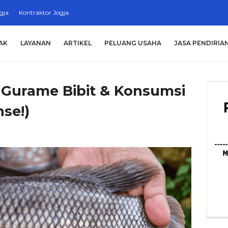
gja
Kontraktor Jogja
AK
LAYANAN
ARTIKEL
PELUANG USAHA
JASA PENDIRIA
n Gurame Bibit & Konsumsi
se!)