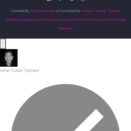
Created By
SoraTemplates
| Promoted By
Maboor Media - Digital
Marketing Agency
|
Privacy Policy
|
Disclaimer
|
Terms and Conditions
|
Sitemap
Ishar Yulian Satriani