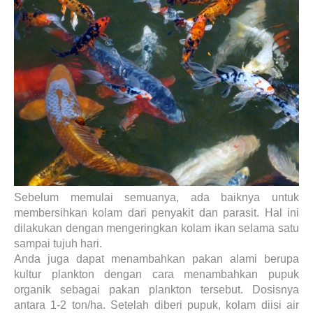
Sebelum memulai semuanya, ada baiknya untuk
membersihkan kolam dari penyakit dan parasit. Hal ini
dilakukan dengan mengeringkan kolam ikan selama satu
sampai tujuh hari.
Anda juga dapat menambahkan pakan alami berupa
kultur plankton dengan cara menambahkan pupuk
organik sebagai pakan plankton tersebut. Dosisnya
antara 1-2 ton/ha. Setelah diberi pupuk, kolam diisi air