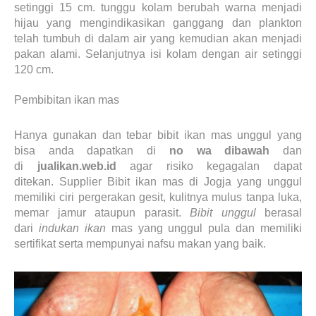
setinggi 15 cm. tunggu kolam berubah warna menjadi
hijau yang mengindikasikan ganggang dan plankton
telah tumbuh di dalam air yang kemudian akan menjadi
pakan alami. Selanjutnya isi kolam dengan air setinggi
120 cm.
Pembibitan ikan mas
Hanya gunakan dan tebar bibit ikan mas unggul yang
bisa anda dapatkan di
no wa dibawah
dan
di
jualikan.web.id
agar risiko kegagalan dapat
ditekan.
Supplier Bibit ikan mas di Jogja
yang unggul
memiliki ciri pergerakan gesit, kulitnya mulus tanpa luka,
memar jamur ataupun parasit.
Bibit unggul
berasal
dari
indukan ikan
mas yang unggul pula dan memiliki
sertifikat serta mempunyai nafsu makan yang baik.